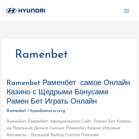
Skip
to
content
Ramenbet
Ramenbet Раменбет ️ самое Онлайн
Казино с Щедрыми Бонусами ️
Рамен Бет Играть Онлайн
Ramenbet
/
hyundaimotorssvg
Ramenbet Раменбет
официального Сайт
Рамен Бет Казино
на Реальные Деньги Content Раменбет Казино Игровые
Автоматы – Большой Выбор Слотов Платежи