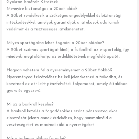
Gyakran Ismételt Kérdések
Mennyire biztonságos a 20bet oldal?
A 20bet rendelkezik a szükséges engedélyekkel és biztonsági
intézkedésekkel, amelyek garantálják a játékosok adatainak
védelmét és a tisztességes játékmenetet.
Milyen sportágakra lehet fogadni a 20bet oldalon?
A 20bet számos sportágat kínál, a futballtól az e-sportokig, így
mindenki megtalálhatja az érdeklődésének megfelelő opciót.
Hogyan vehetem fel a nyereményemet a 20bet fiókból?
Nyereményed felvételéhez be kell jelentkezned a fiókodba, és
követned az ott leírt pénzfelvételi folyamatot, amely általában
gyors és egyszerű.
Mi az a bankroll kezelés?
A bankroll kezelés a fogadásokhoz szánt pénzösszeg okos
elosztását jelenti annak érdekében, hogy minimalizáld a
veszteségeket és maximalizáld a nyereségeket.
Mikor érdemes élőben fogadni?