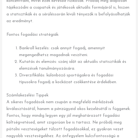
koncentrálni, mivel ezek kevésbé rizikósak. Próbálj meg alaposan
tájékozódni a csapatok és játékosok aktuális formájáról is, hiszen
a statisztikák és a sérüléssorán kívüli tényezők is befolyásolhatják
az eredményt.
Fontos fogadási stratégiák:
Bankroll kezelés: csak annyit fogadj, amennyit
megengedhetsz magadnak veszíteni.
Kutatás és elemzés: szánj időt az aktuális statisztikák és
elemzések tanulmányozására.
Diverzifikálás: különböző sportágakra és fogadási
típusokra fogadj a kockázat csökkentése érdekében.
Számlakezelési Tippek
A sikeres fogadások nem csupán a megfelelő mérkőzések
kiválasztásától, hanem a pénzügyeid okos kezelésétől is függenek.
Fontos, hogy mindig legyen egy jól meghatározott fogadási
költségvetésed, amit szigorúan be is tartasz. Ne próbálj meg
pótolni veszteségeket túlzott fogadásokkal, ez gyakran vezet
nagyobb veszteségekhez. Az önfegyelem kulcsfontosságú a