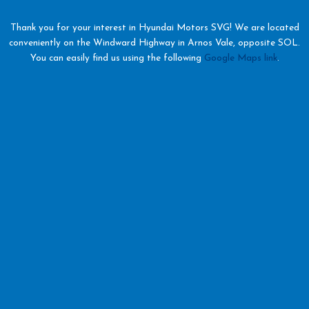
Thank you for your interest in Hyundai Motors SVG! We are located
conveniently on the Windward Highway in Arnos Vale, opposite SOL.
You can easily find us using the following
Google Maps link
.