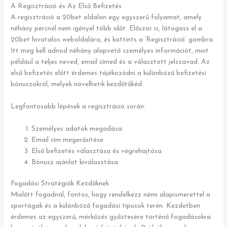
A Regisztráció és Az Első Befizetés
A regisztráció a 20bet oldalon egy egyszerű folyamat, amely
néhány percnél nem igényel több időt. Először is, látogass el a
20bet hivatalos weboldalára, és kattints a ‘Regisztráció’ gombra.
Itt meg kell adnod néhány alapvető személyes információt, mint
például a teljes neved, email címed és a választott jelszavad. Az
első befizetés előtt érdemes tájékozódni a különböző befizetési
bónuszokról, melyek növelhetik kezdőtőkéd.
Legfontosabb lépések a regisztráció során:
Személyes adatok megadása
Email cím megerősítése
Első befizetés választása és végrehajtása
Bónusz ajánlat kiválasztása
Fogadási Stratégiák Kezdőknek
Mielőtt fogadnál, fontos, hogy rendelkezz némi alapismerettel a
sportágak és a különböző fogadási típusok terén. Kezdetben
érdemes az egyszerű, mérkőzés győztesére történő fogadásokra