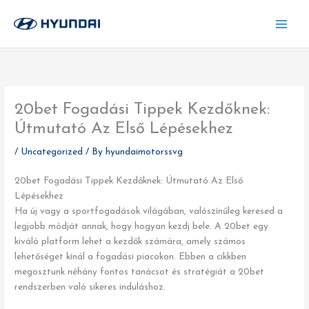
Skip
to
content
20bet Fogadási Tippek Kezdőknek:
Útmutató Az Első Lépésekhez
/
Uncategorized
/ By
hyundaimotorssvg
20bet Fogadási Tippek Kezdőknek: Útmutató Az Első
Lépésekhez
Ha új vagy a sportfogadások világában, valószínűleg keresed a
legjobb módját annak, hogy hogyan kezdj bele. A 20bet egy
kiváló platform lehet a kezdők számára, amely számos
lehetőséget kínál a fogadási piacokon. Ebben a cikkben
megosztunk néhány fontos tanácsot és stratégiát a 20bet
rendszerben való sikeres induláshoz.