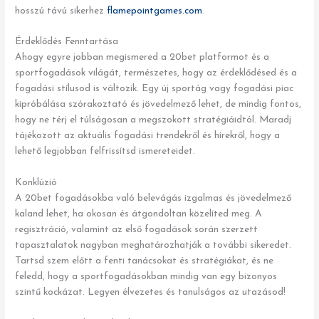
hosszú távú sikerhez
flamepointgames.com
.
Érdeklődés Fenntartása
Ahogy egyre jobban megismered a 20bet platformot és a
sportfogadások világát, természetes, hogy az érdeklődésed és a
fogadási stílusod is változik. Egy új sportág vagy fogadási piac
kipróbálása szórakoztató és jövedelmező lehet, de mindig fontos,
hogy ne térj el túlságosan a megszokott stratégiáidtól. Maradj
tájékozott az aktuális fogadási trendekről és hírekről, hogy a
lehető legjobban felfrissítsd ismereteidet.
Konklúzió
A 20bet fogadásokba való belevágás izgalmas és jövedelmező
kaland lehet, ha okosan és átgondoltan közelíted meg. A
regisztráció, valamint az első fogadások során szerzett
tapasztalatok nagyban meghatározhatják a további sikeredet.
Tartsd szem előtt a fenti tanácsokat és stratégiákat, és ne
feledd, hogy a sportfogadásokban mindig van egy bizonyos
szintű kockázat. Legyen élvezetes és tanulságos az utazásod!