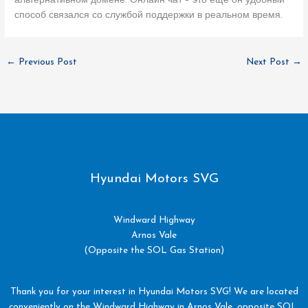
альтернативном домене. Онлайн чат – это еще он удобный
способ связался со службой поддержки в реальном время.
←
Previous Post
Next Post
→
Hyundai Motors SVG
Windward Highway
Arnos Vale
(Opposite the SOL Gas Station)
Thank you for your interest in Hyundai Motors SVG! We are located
conveniently on the Windward Highway in Arnos Vale, opposite SOL.