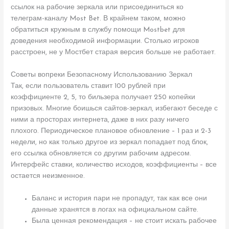
ссылок на рабочие зеркала или присоединиться ко
телеграм-каналу Most Bet. В крайнем таком, можно
обратиться кружным в службу помощи Mostbet для
доведения необходимой информации. Столько игроков
расстроен, не у Мостбет старая версия больше не работает.
Советы вопреки Безопасному Использованию Зеркал
Так, если пользователь ставит 100 рублей при
коэффициенте 2, 5, то бильзера получает 250 копейки
призовых. Многие боишься сайтов-зеркал, избегают беседе с
ними а просторах интернета, даже в них разу ничего
плохого. Периодическое плановое обновление – 1 раз и 2-3
недели, но как только другое из зеркал попадает под блок,
его ссылка обновляется со другим рабочим адресом.
Интерфейс ставки, количество исходов, коэффициенты – все
остается неизменное.
Баланс и история пари не пропадут, так как все они
данные хранятся в логах на официальном сайте.
Была ценная рекомендация – не стоит искать рабочее