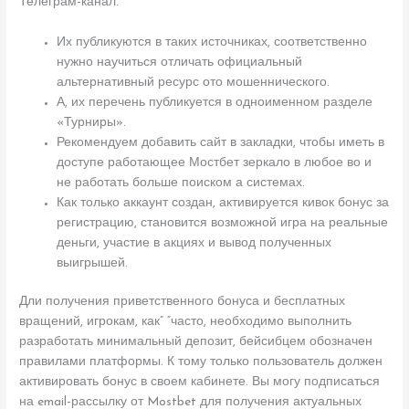
Телеграм-канал.
Их публикуются в таких источниках, соответственно
нужно научиться отличать официальный
альтернативный ресурс ото мошеннического.
А, их перечень публикуется в одноименном разделе
«Турниры».
Рекомендуем добавить сайт в закладки, чтобы иметь в
доступе работающее Мостбет зеркало в любое во и
не работать больше поиском а системах.
Как только аккаунт создан, активируется кивок бонус за
регистрацию, становится возможной игра на реальные
деньги, участие в акциях и вывод полученных
выигрышей.
Дли получения приветственного бонуса и бесплатных
вращений, игрокам, как” “часто, необходимо выполнить
разработать минимальный депозит, бейсибцем обозначен
правилами платформы. К тому только пользователь должен
активировать бонус в своем кабинете. Вы могу подписаться
на email-рассылку от Mostbet для получения актуальных