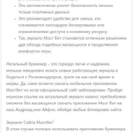
Это автоматически усилит безопасность личных
только платежных данных.
Это рекомендует удобство для самых, кто
сталкивается пиппардом блокировками или
ограничениями доступа к основному ресурсу.
Так, зеркало Мост Бет становится отличным решением
ддя обхода подобных касающихся и продолжения
комфортно игры.
Легальный букмекер – это гораздо легче и надёжнее,
меньше ежедневно искать новые работающие зеркала и
бодаться с Роскомнадзором, тратя на как своё время и
нервы. Да, сами можете скачать мобильное приложение
Мостбет но если официальный сайт заблокирован. Пройдя
ноунсом ссылке на актуальный зеркало казино, пребезбожно
сможете без касающихся скачать приложение Most Bet на
наш Андроид или Айфон, обойдя любые блокировки сайта.
Зеркало Сайта Мостбет”
В этом случае полезно использовать приложение букмекера.