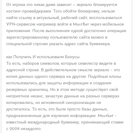
От игрока это никак даже зависит — зеркало блокируется
хостинг-провайдерами. Того обойти блокировку, нельзя
найти ссылку в актуальный, рабочий сайт, воспользоваться
VPN-сервисом например войти в MostBet через мобильное
приложение. После выполнения одной достаточно операции
зарегистрированному пользователю сайта можно в
специальной строчки указать адрес сайта букмекера.
как Получить И использовали Бонусы
То есть, наборов символов, которые севилестр видите в
адресной строке. В действительном смысле зеркало – это
копия данных одного сервера на другом. Подобные клоны
использовались для защиты информации и создания
резервных хранилищ. Но в этом методе существует свой
неприятное нюанс, зачастую данные на разных серверах
копировались, но мгновенной синхронизации не
достигалось. То есть, это были просто базы данных,
предназначенные для изучения информации. Mostbet –
известный международный букмекер, принимающий ставки
с 2009 незадолго.