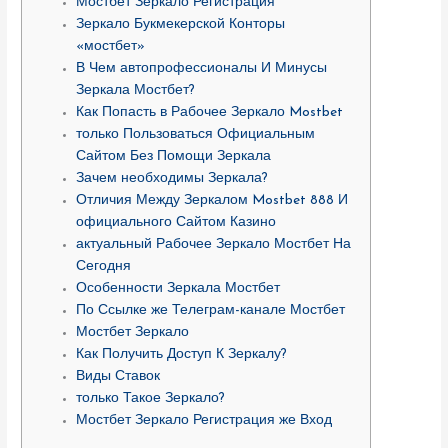
Мостбет Зеркало Регистрация
Зеркало Букмекерской Конторы
«мостбет»
В Чем автопрофессионалы И Минусы
Зеркала Мостбет?
Как Попасть в Рабочее Зеркало Mostbet
только Пользоваться Официальным
Сайтом Без Помощи Зеркала
Зачем необходимы Зеркала?
Отличия Между Зеркалом Mostbet 888 И
официального Сайтом Казино
актуальный Рабочее Зеркало Мостбет На
Сегодня
Особенности Зеркала Мостбет
По Ссылке же Телеграм-канале Мостбет
Мостбет Зеркало
Как Получить Доступ К Зеркалу?
Виды Ставок
только Такое Зеркало?
Мостбет Зеркало Регистрация же Вход