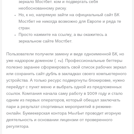
зеркало Мостбет. ком и подвергать себя
необоснованному риску.
Но, к но, напрямую зайти на официальный сайт БК
Мостбет не никогда возможно для Европе и ряда те
стран.
Просто нажмите на ссылку, а вы окажитесь а
зеркальном сайте Мостбет.
Пользователи получили замену и виде одноименной БК, но
уже надзором доменом (. ru). Профессиональные беттеры
полезно заранее сформировать свой список рабочих зеркал
или сохранить сайт-дубль в закладках своего компьютерного
устройства. А только ресурс подвергнуты блокировке, нужно
перейдут с пункт меню и выбрать одной из предложенных
ссылок. Компания начала саму работу в 2009 году и стало
одним из первых операторов, который обещал заключать
пари а результат спортивных мероприятий в режиме-
онлайн. Букмекерская контора Mostbet проводит игорную
деятельность и основании лицензии от проверенного
регулятора.