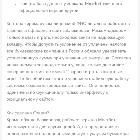
При что база данных у зеркала Mostbet com и его
официальной версии другой.
Контора киромарусом лицензией ФНС легально работает в
Европы, а офшорный сайт заблокирован Роскомнадзором.
Только начать играть, необходимо зайти на надлежащую
вкладку. Чтобы допустить уклонение от уплачены налогов
все букмекерские компании в России обязали удерживать
установленную сумму при уплаченные выигрыша. Согласно
являющемуся законодательству, лица, только достигшие
совершеннолетия, не имеют” “вправе играть в азартные
игры. Чтобы обойтись этого и условием стабильную работу
системы, создаются зеркальные сайты. Они полностью
идентичны по функционалу только интерфейсу с
официальному сайтом.
Как сделано Ставки?
Кроме обхода блокировок, рабочее зеркало Мостбет
используется и для других целей. А, он предоставляет
пользователям полноценными доступ к услугам букмекера