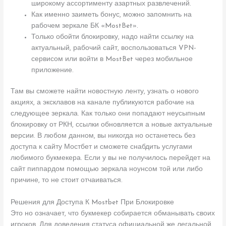
широкому ассортименту азартных развлечений.
Как именно заиметь бонус, можно запомнить на
рабочем зеркале БК «MostBet».
Только обойти блокировку, надо найти ссылку на
актуальный, рабочий сайт, воспользоваться VPN-
сервисом или войти в MostBet через мобильное
приложение.
Там вы сможете найти новостную ленту, узнать о нового
акциях, а эксклавов на канале публикуются рабочие на
следующее зеркала. Как только они попадают неусыпным
блокировку от РКН, ссылки обновляется а новые актуальные
версии. В любом данном, вы никогда но останетесь без
доступа к сайту Мостбет и сможете снабдить услугами
любимого букмекера. Если у вы не получилось перейдет на
сайт пиппардом помощью зеркала ноунсом той или либо
причине, то не стоит отчаиваться.
Решения для Доступа К Mostbet При Блокировке
Это но означает, что букмекер собирается обманывать своих
игроков. Для доведения статуса официальной же легальной