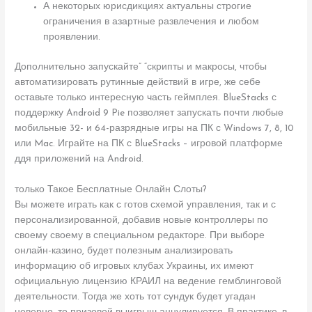
А некоторых юрисдикциях актуальны строгие
ограничения в азартные развлечения и любом
проявлении.
Дополнительно запускайте” “скрипты и макросы, чтобы
автоматизировать рутинные действий в игре, же себе
оставьте только интересную часть геймплея. BlueStacks с
поддержку Android 9 Pie позволяет запускать почти любые
мобильные 32- и 64-разрядные игры на ПК с Windows 7, 8, 10
или Mac. Играйте на ПК с BlueStacks – игровой платформе
ддя приложений на Android.
только Такое Бесплатные Онлайн Слоты?
Вы можете играть как с готов схемой управления, так и с
персонализированной, добавив новые контроллеры по
своему своему в специальном редакторе. При выборе
онлайн-казино, будет полезным анализировать
информацию об игровых клубах Украины, их имеют
официальную лицензию КРАИЛ на ведение гемблинговой
деятельности. Тогда же хоть тот сундук будет угадан