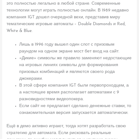
это полностью легально в любой стране. Современные
технологии могут играть полностью онлайн. В 1989 недавно
компания IGT дошел очередной вехи, представив миру
тематические игровые автоматы – Double Diamonds и Red,
White & Blue.
Лишь в 1996 году вышел один слот с призовым
раундом на одном экране мост бет вход на сайт.
«Дикие» символы же правило заменяют недостающие
на игровых линиях символы для формирования
призовых комбинаций и являются своего рода
джокерами.
В этой сфере компания IGT были первопроходцем, а
а настоящее время располагает автоматами с 9
разновидностями видеопокера.
Если сайт не предлагает сделано денежные ставки, то
ознакомительная версия запускается автоматически.
Ещё в демо активно играют, тогда хотят разработать свою
стратегию для автомата. Если рисковать реальные