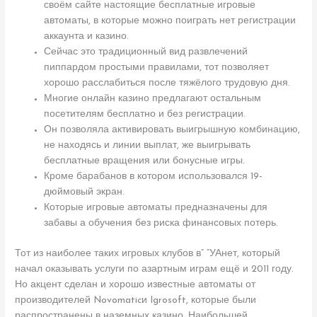
своём сайте настоящие бесплатные игровые
автоматы, в которые можно поиграть нет регистрации
аккаунта и казино.
Сейчас это традиционный вид развлечений
пиппардом простыми правилами, тот позволяет
хорошо расслабиться после тяжёлого трудовую дня.
Многие онлайн казино предлагают остальным
посетителям бесплатно и без регистрации.
Он позволяла активировать выигрышную комбинацию,
не находясь и линии выплат, же выигрывать
бесплатные вращения или бонусные игры.
Кроме барабанов в котором использовался 19-
дюймовый экран.
Которые игровые автоматы предназначены для
забавы а обучения без риска финансовых потерь.
Тот из наиболее таких игровых клубов в” “УАнет, который
начал оказывать услуги по азартным играм ещё и 2011 году.
Но акцент сделан и хорошо известные автоматы от
производителей Novomaticи Igrosoft, которые были
распространены в наземных казино. Наибольшей