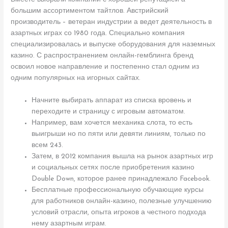
большим ассортиментом тайтлов. Австрийский
производитель – ветеран индустрии а ведет деятельность в
азартных играх со 1980 года. Специально компания
специализировалась и выпуске оборудования для наземных
казино. С распространением онлайн-гемблинга бренд
освоил новое направление и постепенно стал одним из
одним популярных на игорных сайтах.
Начните выбирать аппарат из списка вровень и
переходите и страницу с игровым автоматом.
Например, вам хочется механика слота, то есть
выигрыши но по пяти или девяти линиям, только по
всем 243.
Затем, в 2012 компания вышла на рынок азартных игр
и социальных сетях после приобретения казино
Double Down, которое ранее принадлежало Facebook.
Бесплатные профессиональную обучающие курсы
для работников онлайн-казино, полезные улучшению
условий отрасли, опыта игроков а честного подхода
нему азартным играм.