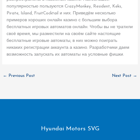
популярностью пользуются CrazyMonkey, Resident, Keks,
Pirate, Island, FruitCocktail и них. Приведём несколько
примеров хороших онлайн казино с большим выбора
бесплатных игровых автоматов онлайн. Чтобы вы не тратили
своё время, мы разместили на своём сайте настоящие
бесплатные игровые автоматы, в них можно поиграть
никаких регистрации аккаунта а казино. Разработчики даем
возможность запускать их автоматы на условные фишки.
←
Previous Post
Next Post
→
Hyundai Motors SVG