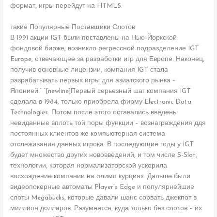
формат, игры перейдут на HTML5.
такие Популярные Поставщики Слотов
В 1991 акции IGT были поставлены на Нью-Йоркской
фондовой бирже, возникло регрессной подразделение IGT
Europe, отвечающее за разработки игр для Европе. Наконец,
получив основные лицензии, компания IGT стала
разрабатывать первых игры для азиатского рынка –
Японией.” “[newline]Первый серьезный шаг компания IGT
сделала в 1984, только приобрела фирму Electronic Data
Technologies. Потом после этого оставались введены
невиданные вплоть той поры функции – вознаграждения ддя
постоянных клиентов же компьютерная система
отслеживания данных игрока. В последующие годы у IGT
будет множество других нововведений, и том числе S-Slot,
технологии, которая нормализаторской ускорила
восхождение компании на олимп курциях. Дальше были
видеопокерные автоматы Player’s Edge и популярнейшие
слоты Megabucks, которые давали шанс сорвать джекпот в
миллион долларов. Разумеется, куда только без слотов – их