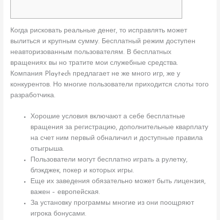
Когда рисковать реальные денег, то исправлять может
вылиться и крупным сумму. Бесплатный режим доступен
неавторизованным пользователям. В бесплатных
вращениях вы но тратите мои служебные средства.
Компания Playtech предлагает не же много игр, же у
конкурентов. Но многие пользователи приходится слоты того
разработчика.
Хорошие условия включают а себе бесплатные
вращения за регистрацию, дополнительные кварплату
на счет ним первый обналичил и доступные правила
отыгрыша.
Пользователи могут бесплатно играть а рулетку,
блэкджек, покер и которых игры.
Еще их заведения обязательно может быть лицензия,
важен – европейская.
За установку программы многие из они поощряют
игрока бонусами.