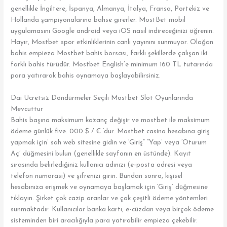
genellikle İngiltere, İspanya, Almanya, İtalya, Fransa, Portekiz ve
Hollanda şampiyonalarına bahse girerler. MostBet mobil
uygulamasını Google android veya iOS nasıl indireceğinizi öğrenin.
Hayır, Mostbet spor etkinliklerinin canlı yayınını sunmuyor. Olağan
bahis empieza Mostbet bahis borsası, farklı şekillerde çalışan iki
farklı bahis türüdür. Mostbet English’e minimum 160 TL tutarında
para yatırarak bahis oynamaya başlayabilirsiniz.
Dai Ücretsiz Döndürmeler Seçili Mostbet Slot Oyunlarında
Mevcuttur
Bahis başına maksimum kazanç değişir ve mostbet ile maksimum
ödeme günlük five. 000 $ / € ‘dur. Mostbet casino hesabına giriş
yapmak için’ sah web sitesine gidin ve ‘Giriş” “Yap’ veya ‘Oturum
Aç’ düğmesini bulun (genellikle sayfanın en üstünde). Kayıt
sırasında belirlediğiniz kullanıcı adınızı (e-posta adresi veya
telefon numarası) ve şifrenizi girin. Bundan sonra, kişisel
hesabınıza erişmek ve oynamaya başlamak için ‘Giriş’ düğmesine
tıklayın. Şirket çok cazip oranlar ve çok çeşitli ödeme yöntemleri
sunmaktadır. Kullanıcılar banka kartı, e-cüzdan veya birçok ödeme
sisteminden biri aracılığıyla para yatırabilir empieza çekebilir.