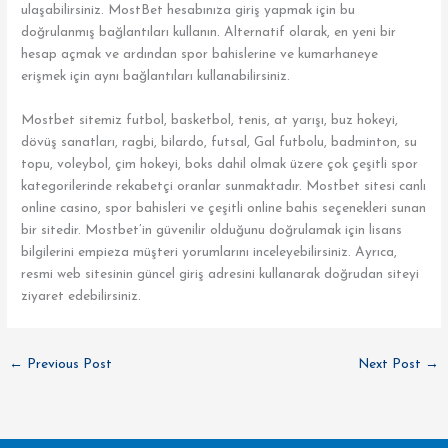
ulaşabilirsiniz. MostBet hesabınıza giriş yapmak için bu
doğrulanmış bağlantıları kullanın. Alternatif olarak, en yeni bir
hesap açmak ve ardından spor bahislerine ve kumarhaneye
erişmek için aynı bağlantıları kullanabilirsiniz.
Mostbet sitemiz futbol, basketbol, tenis, at yarışı, buz hokeyi,
dövüş sanatları, ragbi, bilardo, futsal, Gal futbolu, badminton, su
topu, voleybol, çim hokeyi, boks dahil olmak üzere çok çeşitli spor
kategorilerinde rekabetçi oranlar sunmaktadır. Mostbet sitesi canlı
online casino, spor bahisleri ve çeşitli online bahis seçenekleri sunan
bir sitedir. Mostbet’in güvenilir olduğunu doğrulamak için lisans
bilgilerini empieza müşteri yorumlarını inceleyebilirsiniz. Ayrıca,
resmi web sitesinin güncel giriş adresini kullanarak doğrudan siteyi
ziyaret edebilirsiniz.
←
Previous Post
Next Post
→