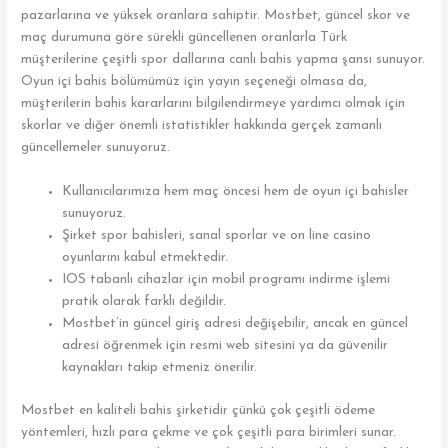
pazarlarına ve yüksek oranlara sahiptir. Mostbet, güncel skor ve
maç durumuna göre sürekli güncellenen oranlarla Türk
müşterilerine çeşitli spor dallarına canlı bahis yapma şansı sunuyor.
Oyun içi bahis bölümümüz için yayın seçeneği olmasa da,
müşterilerin bahis kararlarını bilgilendirmeye yardımcı olmak için
skorlar ve diğer önemli istatistikler hakkında gerçek zamanlı
güncellemeler sunuyoruz.
Kullanıcılarımıza hem maç öncesi hem de oyun içi bahisler
sunuyoruz.
Şirket spor bahisleri, sanal sporlar ve on line casino
oyunlarını kabul etmektedir.
IOS tabanlı cihazlar için mobil programı indirme işlemi
pratik olarak farklı değildir.
Mostbet’in güncel giriş adresi değişebilir, ancak en güncel
adresi öğrenmek için resmi web sitesini ya da güvenilir
kaynakları takip etmeniz önerilir.
Mostbet en kaliteli bahis şirketidir çünkü çok çeşitli ödeme
yöntemleri, hızlı para çekme ve çok çeşitli para birimleri sunar.