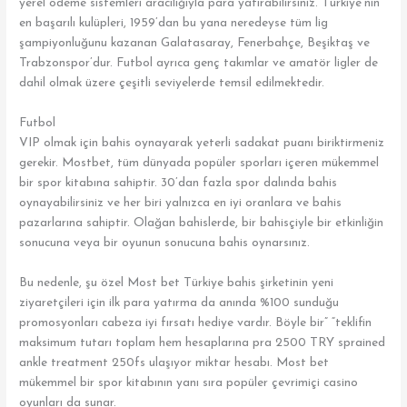
yerel ödeme sistemleri aracılığıyla para yatırabilirsiniz. Türkiye’nin
en başarılı kulüpleri, 1959’dan bu yana neredeyse tüm lig
şampiyonluğunu kazanan Galatasaray, Fenerbahçe, Beşiktaş ve
Trabzonspor’dur. Futbol ayrıca genç takımlar ve amatör ligler de
dahil olmak üzere çeşitli seviyelerde temsil edilmektedir.
Futbol
VIP olmak için bahis oynayarak yeterli sadakat puanı biriktirmeniz
gerekir. Mostbet, tüm dünyada popüler sporları içeren mükemmel
bir spor kitabına sahiptir. 30’dan fazla spor dalında bahis
oynayabilirsiniz ve her biri yalnızca en iyi oranlara ve bahis
pazarlarına sahiptir. Olağan bahislerde, bir bahisçiyle bir etkinliğin
sonucuna veya bir oyunun sonucuna bahis oynarsınız.
Bu nedenle, şu özel Most bet Türkiye bahis şirketinin yeni
ziyaretçileri için ilk para yatırma da anında %100 sunduğu
promosyonları cabeza iyi fırsatı hediye vardır. Böyle bir” “teklifin
maksimum tutarı toplam hem hesaplarına pra 2500 TRY sprained
ankle treatment 250fs ulaşıyor miktar hesabı. Most bet
mükemmel bir spor kitabının yanı sıra popüler çevrimiçi casino
oyunları da sunar.