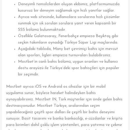
Deneyimli temsilcilerden oluşan ekibimiz, platformumuzda
kusursuz bir deneyim sağlamak için hızlı yanıtlar sağlar.
Ayrıca web sitesinde, kullanıcılara sorularına hızlı çözümler
sunmak için sık sorulan sorulara yanıt veren kapsamlı bir
SSS bölümü bulunmaktadır.
Özellikle Galatasaray, Fenerbahçe empieza Beşiktaş gibi
seçkin takımların oynadığı Türkiye Süper Ligi maçlarında.
Aşağıdaki tabloda, Many bet çevrimiçi bahis için mevcut
olan sporları, ligleri empieza turnuvaları bulabilirsiniz.
Mostbet’in canlı bahis bölümü, uygun oranları ve kullanıcı
dostu arayüzü ile Türkiye’deki spor bahisçileri için popüler
bir seçimdir.
Mostbet ayrıca iOS ve Android os cihazlar için bir mobil
uygulama sunar, böylece hareket halindeyken bahis
oynayabilirsiniz. Mostbet IN, Türk müşteriler için önde gelen bahis
destinasyonudur. Mostbet Türkiye, aralarından seçim
yapabileceğiniz çeşitli spor dalları ile çeşitli bir bahis deneyimi
sunuyor. Basit tasarımı ve banka bankacılığı, e-cüzdanlar ve kripto
para birimleri dahil çoklu işlem yöntemleri, para yatırma ve çekme