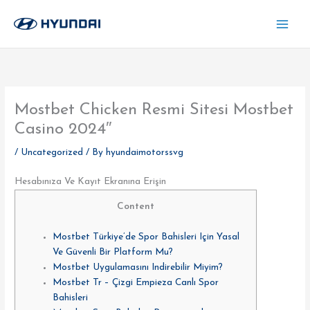
Skip
to
content
Mostbet Chicken Resmi Sitesi Mostbet
Casino 2024″
/
Uncategorized
/ By
hyundaimotorssvg
Hesabınıza Ve Kayıt Ekranına Erişin
Content
Mostbet Türkiye’de Spor Bahisleri Için Yasal
Ve Güvenli Bir Platform Mu?
Mostbet Uygulamasını Indirebilir Miyim?
Mostbet Tr – Çizgi Empieza Canlı Spor
Bahisleri