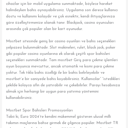
cihazlar için bir mobil uygulama sunmaktadır, böylece hareket
halindeyken bahis oynayabilirsiniz. Uygulama son derece kullanıcı
dostu ve kullanımı kolaydır ve çok esnektir, kendi ihtiyaçlarınıza
göre özelleştirmenize olanak tanır. Blackjack, casino oyuncuları
arasında çok popüler olan bir kart oyunudur.
Mostbet sitesinde geniş bir casino oyunları ve bahis seçenekleri
yelpazesi bulunmaktadır. Slot makineleri, rulet, black jack, poker
gibi popüler casino oyunlarına ek olarak çeşitli spor bahisleri
seçenekleri sunmaktadır. Tam mostbet Giriş para çekme işlemleri
oyun boyunca mevcuttur, ancak otomatik ve kısmi para çekme
yoktur. Tek tıkla bahis özelliği ile bir bahis belirleyebilir ve
mostbet’e bir saniyede bahis koyabilirsiniz. Kullanıcılar” “istedikleri
şekilde kolayca afin de yatırabilir ve çekebilirler. Parayı hesabınıza
almak için herhangi bir uygun para yatırma yöntemini
kullanabilirsiniz.
Mostbet Spor Bahisleri Promosyonları
Tabii ki, Euro 2024’te kendini mükemmel gösteren ulusal milli
takımın maçlarına bahse girmek de çılgınca popüler. Mostbet TR