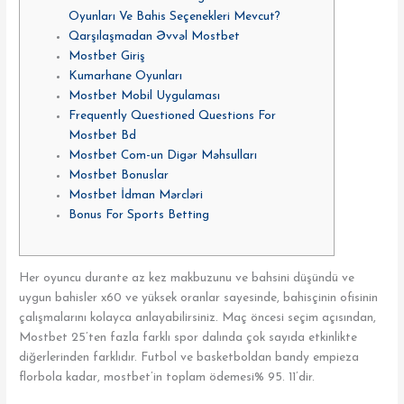
Oyunları Ve Bahis Seçenekleri Mevcut?
Qarşılaşmadan Əvvəl Mostbet
Mostbet Giriş
Kumarhane Oyunları
Mostbet Mobil Uygulaması
Frequently Questioned Questions For
Mostbet Bd
Mostbet Com-un Digər Məhsulları
Mostbet Bonuslar
Mostbet İdman Mərcləri
Bonus For Sports Betting
Her oyuncu durante az kez makbuzunu ve bahsini düşündü ve
uygun bahisler x60 ve yüksek oranlar sayesinde, bahisçinin ofisinin
çalışmalarını kolayca anlayabilirsiniz. Maç öncesi seçim açısından,
Mostbet 25’ten fazla farklı spor dalında çok sayıda etkinlikte
diğerlerinden farklıdır. Futbol ve basketboldan bandy empieza
florbola kadar, mostbet’in toplam ödemesi% 95. 11’dir.