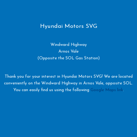
Hyundai Motors SVG
Windward Highway
Arnos Vale
(Opposite the SOL Gas Station)
Thank you for your interest in Hyundai Motors SVG! We are located
conveniently on the Windward Highway in Arnos Vale, opposite SOL.
You can easily find us using the following
Google Maps link
.