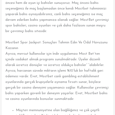
öncesi hem de oyun içi bahisler sunuyoruz. Maç öncesi bahis
seçeneğimiz ile maç başlamadan önce kendi Mostbet tahmininizi
yaparak bahis oynayabilirsiniz, canlı bahis seçeneğimiz ise maç
devam ederken bahis yapmanıza olanak sağlar. MostBet çevrimiçi
spor bahisleri, casino oyunları ve çok daha fazlasını sunan meşru
bir çevrimiçi bahis sitesidir.
Mostbet Spor Jackpot: Sonuçları Tahmin Edin Ve Ödül Havuzunu
Kazanın
Ayrıca, mevcut kullanıcılar için i̇ndir uygulaması Most Bet’ten
içinde sadakat almak programı sunulmaktadır. Üyeler düzenli
olarak ücretsiz dönüşler ve ücretsiz oldukça bahisler” “alabilirler.
Ayrıca, harcanan sürede miktarın işlemi %10’luk bir haftalık geri
ödemesi vardır. Evet, Mostbet canlı gambling establishment
oyunlarında gerçek krupiyelerle oynama fırsatı sunar, böylece
gerçek bir casino deneyimi yaşamanızı sağlar. Kullanıcılar çevrimiçi
bahis yaparken güvenli bir deneyim yaşarlar. Evet, Mostbet bahis
ve casino oyunlarında bonuslar sunmaktadır.
Müşteri memnuniyetine olan bağlılığımız ve çok çeşitli