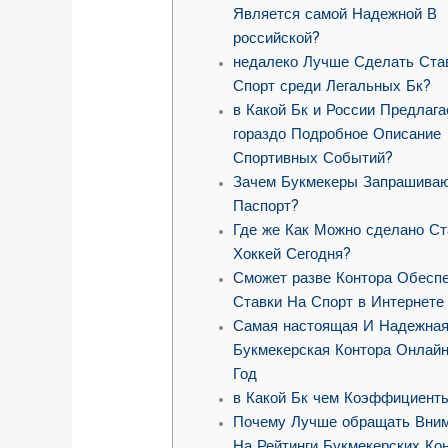
Является самой Надежной В
российской?
недалеко Лучше Сделать Ста
Спорт среди Легальных Бк?
в Какой Бк и России Предлага
гораздо Подробное Описание
Спортивных Событий?
Зачем Букмекеры Запрашива
Паспорт?
Где же Как Можно сделано Ст
Хоккей Сегодня?
Сможет разве Контора Обесп
Ставки На Спорт в Интернете
Самая настоящая И Надежна
Букмекерская Контора Онлайн
Год
в Какой Бк чем Коэффициент
Почему Лучше обращать Вни
На Рейтинги Букмекерских Ко