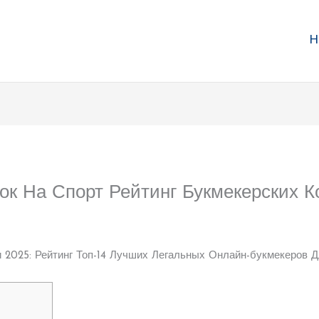
H
ок На Спорт Рейтинг Букмекерских К
 2025: Рейтинг Топ-14 Лучших Легальных Онлайн-букмекеров Д