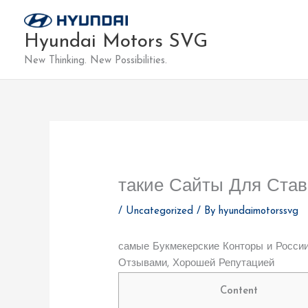
Skip
to
Hyundai Motors SVG
content
New Thinking. New Possibilities.
такие Сайты Для Став
/
Uncategorized
/ By
hyundaimotorssvg
самые Букмекерские Конторы и России
Отзывами, Хорошей Репутацией
Content