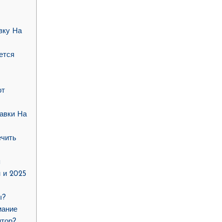
вку На
ется
ют
авки На
ечить
я
 и 2025
ы?
мание
нтор?