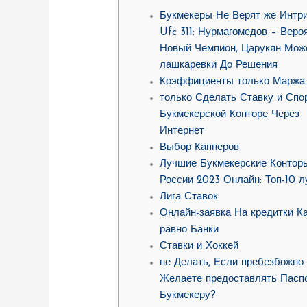
Букмекеры Не Верят же Интри
Ufc 311: Нурмагомедов – Веро
Новый Чемпион, Царукян Мож
лашкаревки До Решения
Коэффициенты только Маржа
только Сделать Ставку и Спо
Букмекерской Конторе Через
Интернет
Выбор Капперов
Лучшие Букмекерские Контор
России 2023 Онлайн: Топ-10 
Лига Ставок
Онлайн-заявка На кредитки К
равно Банки
Ставки и Хоккей
не Делать, Если пребезбожно
Желаете предоставлять Пасп
Букмекеру?