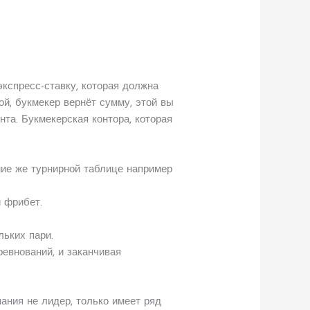
экспресс-ставку, которая должна
й, букмекер вернёт сумму, этой вы
нта. Букмекерская контора, которая
ние же турнирной таблице например
 фрибет.
льких пари.
евнований, и заканчивая
пания не лидер, только имеет ряд