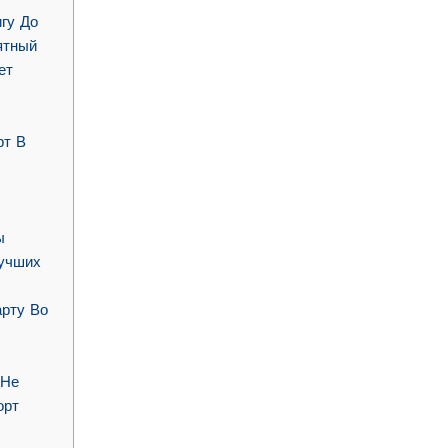
гу До
ятный
ет
рт В
ы
лучших
арту Во
 Не
орт