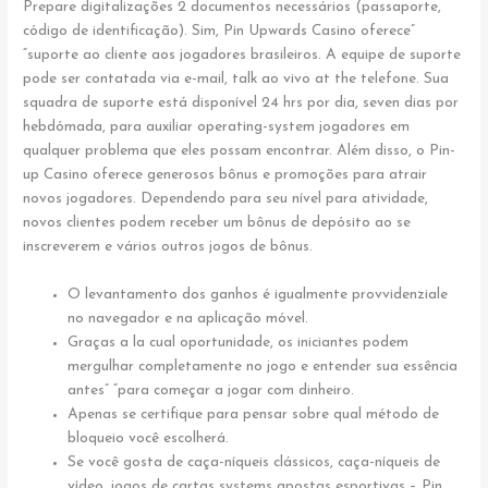
Prepare digitalizações 2 documentos necessários (passaporte,
código de identificação). Sim, Pin Upwards Casino oferece”
“suporte ao cliente aos jogadores brasileiros. A equipe de suporte
pode ser contatada via e-mail, talk ao vivo at the telefone. Sua
squadra de suporte está disponível 24 hrs por dia, seven dias por
hebdómada, para auxiliar operating-system jogadores em
qualquer problema que eles possam encontrar. Além disso, o Pin-
up Casino oferece generosos bônus e promoções para atrair
novos jogadores. Dependendo para seu nível para atividade,
novos clientes podem receber um bônus de depósito ao se
inscreverem e vários outros jogos de bônus.
O levantamento dos ganhos é igualmente provvidenziale
no navegador e na aplicação móvel.
Graças a la cual oportunidade, os iniciantes podem
mergulhar completamente no jogo e entender sua essência
antes” “para começar a jogar com dinheiro.
Apenas se certifique para pensar sobre qual método de
bloqueio você escolherá.
Se você gosta de caça-níqueis clássicos, caça-níqueis de
vídeo, jogos de cartas systems apostas esportivas – Pin