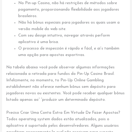
No Pin-up Casino, não há restrições de métodos sobre
pagamento, proporcionando flexibilidade aos jogadores
brasileiros.
Não há bônus especiais para jogadores os quais usam a
versão mobile do web-site.
Com seu design intuitivo, navegar através perform
aplicativo é uma brisa.
O processo de inspección é rápido e fácil, e aí’s também
uma opção para apostas esportivas.
Na tabela abaixo você pode observar algumas informações
relacionada a retirada para fundos do Pin-Up Casino Brasil.
Infelizmente, no momento, to Pin-Up Online Gambling
establishment não oferece nenhum bônus sem depósito para
jogadores novos ou existentes. Você pode receber qualquer bônus
listado apenas ao” “produzir um determinado depósito.
Preciso Criar Uma Conta Extra Em Virtude De Fazer Apostas?
Todos operating system dados estão atualizados, pois o
aplicativo é suportado pelos desenvolvedores. Alguns usuários