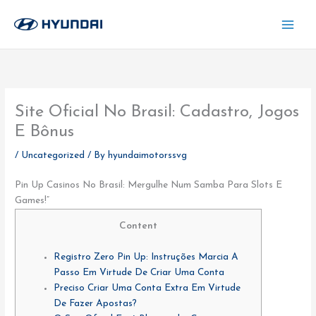
Skip
to
content
Site Oficial No Brasil: Cadastro, Jogos
E Bônus
/
Uncategorized
/ By
hyundaimotorssvg
Pin Up Casinos No Brasil: Mergulhe Num Samba Para Slots E
Games!”
Content
Registro Zero Pin Up: Instruções Marcia A
Passo Em Virtude De Criar Uma Conta
Preciso Criar Uma Conta Extra Em Virtude
De Fazer Apostas?