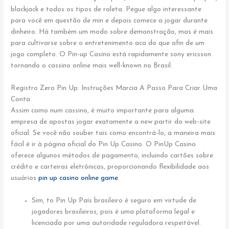
blackjack e todos os tipos de roleta. Pegue algo interessante
para você em questão de min e depois comece a jogar durante
dinheiro. Há também um modo sobre demonstração, mas é mais
para cultivarse sobre o entretenimento aca do que afin de um
jogo completo. O Pin-up Casino está rapidamente sony ericsson
tornando o cassino online mais well-known no Brasil.
Registro Zero Pin Up: Instruções Marcia A Passo Para Criar Uma
Conta
Assim como num cassino, é muito importante para alguma
empresa de apostas jogar exatamente a new partir do web-site
oficial. Se você não souber tais como encontrá-lo, a maneira mais
fácil é ir à página oficial do Pin Up Casino. O PinUp Casino
oferece algunos métodos de pagamento, incluindo cartões sobre
crédito e carteiras eletrônicas, proporcionando flexibilidade aos
usuários
pin up casino online game
.
Sim, to Pin Up País brasileiro é seguro em virtude de
jogadores brasileiros, pois é uma plataforma legal e
licenciada por uma autoridade reguladora respeitável.