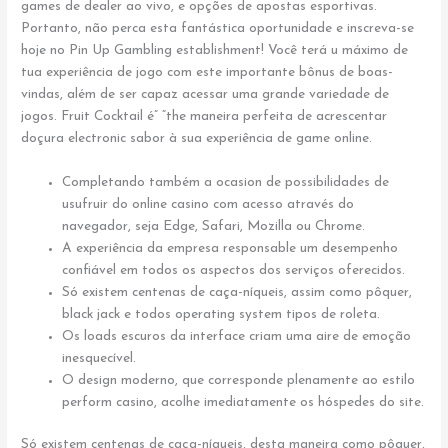
games de dealer ao vivo, e opções de apostas esportivas.
Portanto, não perca esta fantástica oportunidade e inscreva-se
hoje no Pin Up Gambling establishment! Você terá u máximo de
tua experiência de jogo com este importante bônus de boas-
vindas, além de ser capaz acessar uma grande variedade de
jogos. Fruit Cocktail é” “the maneira perfeita de acrescentar
doçura electronic sabor à sua experiência de game online.
Completando também a ocasion de possibilidades de
usufruir do online casino com acesso através do
navegador, seja Edge, Safari, Mozilla ou Chrome.
A experiência da empresa responsable um desempenho
confiável em todos os aspectos dos serviços oferecidos.
Só existem centenas de caça-níqueis, assim como pôquer,
black jack e todos operating system tipos de roleta.
Os loads escuros da interface criam uma aire de emoção
inesquecível.
O design moderno, que corresponde plenamente ao estilo
perform casino, acolhe imediatamente os hóspedes do site.
Só existem centenas de caça-níqueis, desta maneira como pôquer,