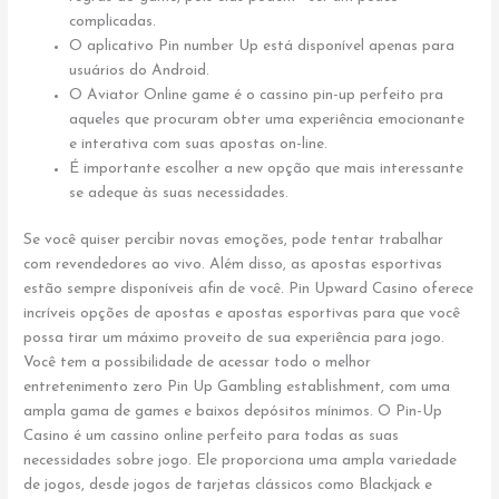
complicadas.
O aplicativo Pin number Up está disponível apenas para
usuários do Android.
O Aviator Online game é o cassino pin-up perfeito pra
aqueles que procuram obter uma experiência emocionante
e interativa com suas apostas on-line.
É importante escolher a new opção que mais interessante
se adeque às suas necessidades.
Se você quiser percibir novas emoções, pode tentar trabalhar
com revendedores ao vivo. Além disso, as apostas esportivas
estão sempre disponíveis afin de você. Pin Upward Casino oferece
incríveis opções de apostas e apostas esportivas para que você
possa tirar um máximo proveito de sua experiência para jogo.
Você tem a possibilidade de acessar todo o melhor
entretenimento zero Pin Up Gambling establishment, com uma
ampla gama de games e baixos depósitos mínimos. O Pin-Up
Casino é um cassino online perfeito para todas as suas
necessidades sobre jogo. Ele proporciona uma ampla variedade
de jogos, desde jogos de tarjetas clássicos como Blackjack e