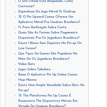
O Site Oficial Está Bloqueado, Como
Contornar?
Experiência De Jogo Móvel Vs Desktop
O Pin Upward Casino Oferece Um
Aplicativo Móvel Pra Usuários Brasileiros?
Fs Para Verificação Sobre Conta
Quais São As Formas Sobre Pagamento
Disponíveis Pra Os Jogadores Brasileiros?
Existe 1 Bônus Sem Depósito No Pin-up On
Line Casino?
Que Tipos De Games São Populares No
Meio De Os Jogadores Brasileiros?
Vídeo Slots
Jogos Sobre Tabuleiro
Baixe O Aplicativo Pin Up Online Casino
Hoje Mesmo
Existe Uma Ampla Variedade Sobre Slots No
Pin-up?
The Plataforma Pin Up Casino É
Responsiva The Dispositivos Móveis Em
Virtude De Usuários Brasileiros?”