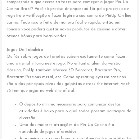
compreende o que necessita fazer para começar a jogar Pin-Up
Casino Brazil? Você só precisa är anpassad för pelo processo de
registro e verificação e fazer login na sua conta do PinUp On line
casino. Tudo isso é feito de manera fácil e rápida, então em
conciso você poderá gustar novos produtos de cassino e obter
ótimos bônus para boas-vindas.
Jogos De Tabuleiro
Os fãs sobre jogos de tarjetas sabem exatamente como fazer
uma avismal vitória neste jogo. No entanto, além da versão
clássica, PinUp também oferece 3D Baccarat, Baccarat Pro,
Baccarat Precious metal, etc. Como operating-system cassinos
são o dos principais alvos dos golpistas across the internet, você
só tem que jogar no web site oficial.
O depósito mínimo necessário para comunicar destas
atividades é baixo para o qual todos possam participar da
diversão.
Uma das maiores atracções do Pin-Up Casino é a
variedade de jogos oferecidos.
A primeira coisa que chama a sua atenção é o exorbitante