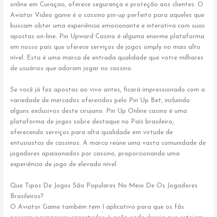
online em Curaçao, oferece segurança e proteção aos clientes. O
Aviator Video game é o cassino pin-up perfeito para aqueles que
buscam obter uma experiência emocionante e interativa com suas
apostas on-line. Pin Upward Casino é alguma enorme plataforma
em nosso país que oferece serviços de jogos simply no mais alto
nível. Esta é uma marca de entrada qualidade que votre milhares
de usuários que adoram jogar no cassino.
Se você já fez apostas ao vivo antes, ficará impressionado com a
variedade de mercados oferecidos pelo Pin Up Bet, incluindo
alguns exclusivos deste cirujano. Pin Up Online casino é uma
plataforma de jogos sobre destaque no País brasileiro,
oferecendo serviços para alta qualidade em virtude de
entusiastas de cassinos. A marca reúne uma vasta comunidade de
jogadores apaixonados por cassino, proporcionando uma
experiência de jogo de elevado nível.
Que Tipos De Jogos São Populares No Meio De Os Jogadores
Brasileiros?
O Aviator Game também tem 1 aplicativo para que os fãs