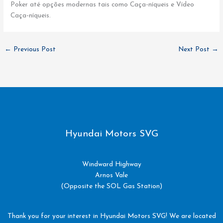
Poker até opções modernas tais como Caça-níqueis e Vídeo
Caça-níqueis.
←
Previous Post
Next Post
→
Hyundai Motors SVG
Windward Highway
Arnos Vale
(Opposite the SOL Gas Station)
Thank you for your interest in Hyundai Motors SVG! We are located