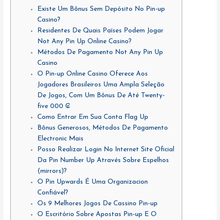
Existe Um Bônus Sem Depósito No Pin-up
Casino?
Residentes De Quais Países Podem Jogar
Not Any Pin Up Online Casino?
Métodos De Pagamento Not Any Pin Up
Casino
O Pin-up Online Casino Oferece Aos
Jogadores Brasileiros Uma Ampla Seleção
De Jogos, Com Um Bônus De Até Twenty-
five 000 ₢
Como Entrar Em Sua Conta Flag Up
Bônus Generosos, Métodos De Pagamento
Electronic Mais
Posso Realizar Login No Internet Site Oficial
Da Pin Number Up Através Sobre Espelhos
(mirrors)?
O Pin Upwards É Uma Organizacion
Confiável?
Os 9 Melhores Jogos De Cassino Pin-up
O Escritório Sobre Apostas Pin-up E O