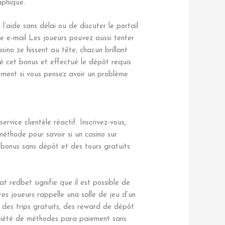
aphique.
’aide sans délai ou de discuter le portail
se e-mail Les joueurs pouvez aussi tenter
ino ze hissent au tête, chacun brillant
mé cet bonus et effectué le dépôt requis
atement si vous pensez avoir un problème
ervice clientèle réactif. Inscrivez-vous,
 méthode pour savoir si un casino sur
 bonus sans dépôt et des tours gratuits
 redbet signifie que il est possible de
tres joueurs rappelle una salle de jeu d’un
 des trips gratuits, des reward de dépôt
riété de méthodes para paiement sans