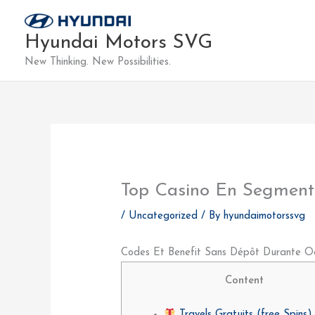
Skip
to
Hyundai Motors SVG
content
New Thinking. New Possibilities.
Top Casino En Segment:
/
Uncategorized
/ By
hyundaimotorssvg
Codes Et Benefit Sans Dépôt Durante O
Content
Travels Gratuits (free Spins)