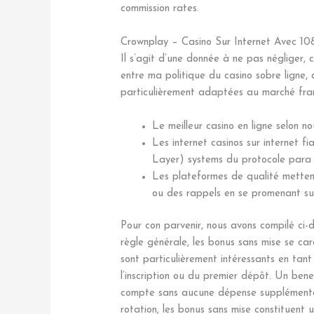
commission rates.
Crownplay – Casino Sur Internet Avec 1
Il s’agit d’une donnée à ne pas négliger, 
entre ma politique du casino sobre ligne,
particulièrement adaptées au marché frança
Le meilleur casino en ligne selon n
Les internet casinos sur internet 
Layer) systems du protocole para 
Les plateformes de qualité mettent 
ou des rappels en se promenant su
Pour con parvenir, nous avons compilé ci-
règle générale, les bonus sans mise se car
sont particulièrement intéressants en tan
l’inscription ou du premier dépôt. Un ben
compte sans aucune dépense supplémentair
rotation, les bonus sans mise constituent 