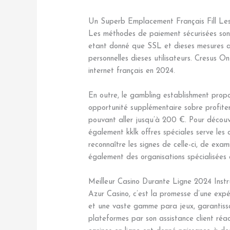
Un Superb Emplacement Français Fill Le
Les méthodes de paiement sécurisées sont l
etant donné que SSL et dieses mesures ant
personnelles dieses utilisateurs. Cresus O
internet français en 2024.
En outre, le gambling establishment prop
opportunité supplémentaire sobre profite
pouvant aller jusqu’à 200 €. Pour découvr
également kklk offres spéciales serve les 
reconnaître les signes de celle-ci, de exami
également des organisations spécialisées d
Meilleur Casino Durante Ligne 2024 Instr
Azur Casino, c’est la promesse d’une expé
et une vaste gamme para jeux, garantissa
plateformes par son assistance client réa