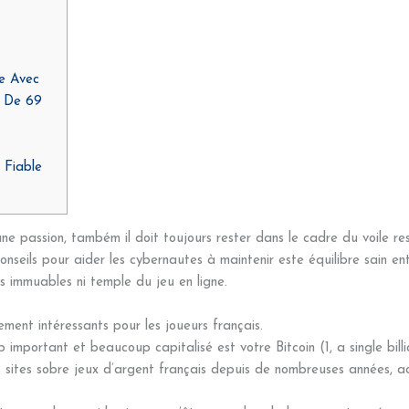
ne Avec
t De 69
 Fiable
ne passion, também il doit toujours rester dans le cadre du voile re
 conseils pour aider les cybernautes à maintenir este équilibre sain en
ns immuables ni temple du jeu en ligne.
ement intéressants pour les joueurs français.
important et beaucoup capitalisé est votre Bitcoin (1, a single billio
s sites sobre jeux d’argent français depuis de nombreuses années, 