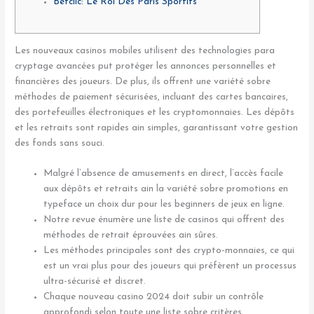
Betclic: Le Roi Des Paris Sportifs
Les nouveaux casinos mobiles utilisent des technologies para
cryptage avancées put protéger les annonces personnelles et
financières des joueurs. De plus, ils offrent une variété sobre
méthodes de paiement sécurisées, incluant des cartes bancaires,
des portefeuilles électroniques et les cryptomonnaies. Les dépôts
et les retraits sont rapides ain simples, garantissant votre gestion
des fonds sans souci​.
Malgré l’absence de amusements en direct, l’accès facile
aux dépôts et retraits ain la variété sobre promotions en
typeface un choix dur pour les beginners de jeux en ligne.
Notre revue énumère une liste de casinos qui offrent des
méthodes de retrait éprouvées ain sûres.
Les méthodes principales sont des crypto-monnaies, ce qui
est un vrai plus pour des joueurs qui préfèrent un processus
ultra-sécurisé et discret.
Chaque nouveau casino 2024 doit subir un contrôle
approfondi selon toute une liste sobre critères.