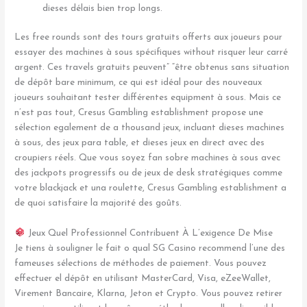
dieses délais bien trop longs.
Les free rounds sont des tours gratuits offerts aux joueurs pour
essayer des machines à sous spécifiques without risquer leur carré
argent. Ces travels gratuits peuvent” “être obtenus sans situation
de dépôt bare minimum, ce qui est idéal pour des nouveaux
joueurs souhaitant tester différentes equipment à sous. Mais ce
n’est pas tout, Cresus Gambling establishment propose une
sélection egalement de a thousand jeux, incluant dieses machines
à sous, des jeux para table, et dieses jeux en direct avec des
croupiers réels. Que vous soyez fan sobre machines à sous avec
des jackpots progressifs ou de jeux de desk stratégiques comme
votre blackjack et una roulette, Cresus Gambling establishment a
de quoi satisfaire la majorité des goûts.
Jeux Quel Professionnel Contribuent À L’exigence De Mise
Je tiens à souligner le fait o qual SG Casino recommend l’une des
fameuses sélections de méthodes de paiement. Vous pouvez
effectuer el dépôt en utilisant MasterCard, Visa, eZeeWallet,
Virement Bancaire, Klarna, Jeton et Crypto. Vous pouvez retirer