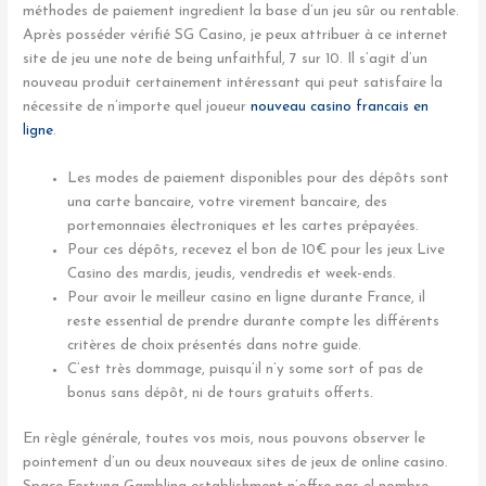
méthodes de paiement ingredient la base d’un jeu sûr ou rentable.
Après posséder vérifié SG Casino, je peux attribuer à ce internet
site de jeu une note de being unfaithful, 7 sur 10. Il s’agit d’un
nouveau produit certainement intéressant qui peut satisfaire la
nécessite de n’importe quel joueur
nouveau casino francais en
ligne
.
Les modes de paiement disponibles pour des dépôts sont
una carte bancaire, votre virement bancaire, des
portemonnaies électroniques et les cartes prépayées.
Pour ces dépôts, recevez el bon de 10€ pour les jeux Live
Casino des mardis, jeudis, vendredis et week-ends.
Pour avoir le meilleur casino en ligne durante France, il
reste essential de prendre durante compte les différents
critères de choix présentés dans notre guide.
C’est très dommage, puisqu’il n’y some sort of pas de
bonus sans dépôt, ni de tours gratuits offerts.
En règle générale, toutes vos mois, nous pouvons observer le
pointement d’un ou deux nouveaux sites de jeux de online casino.