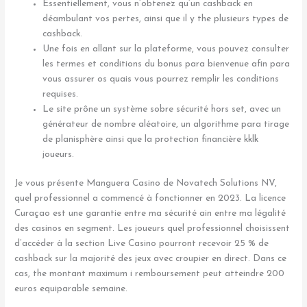
Essentiellement, vous n’obtenez qu’un cashback en
déambulant vos pertes, ainsi que il y the plusieurs types de
cashback.
Une fois en allant sur la plateforme, vous pouvez consulter
les termes et conditions du bonus para bienvenue afin para
vous assurer os quais vous pourrez remplir les conditions
requises.
Le site prône un système sobre sécurité hors set, avec un
générateur de nombre aléatoire, un algorithme para tirage
de planisphère ainsi que la protection financière kklk
joueurs.
Je vous présente Manguera Casino de Novatech Solutions NV,
quel professionnel a commencé à fonctionner en 2023. La licence
Curaçao est une garantie entre ma sécurité ain entre ma légalité
des casinos en segment. Les joueurs quel professionnel choisissent
d’accéder à la section Live Casino pourront recevoir 25 % de
cashback sur la majorité des jeux avec croupier en direct. Dans ce
cas, the montant maximum i remboursement peut atteindre 200
euros equiparable semaine.