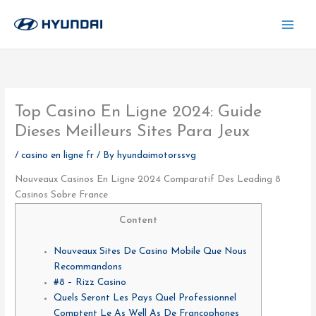
Skip
to
content
Top Casino En Ligne 2024: Guide
Dieses Meilleurs Sites Para Jeux
/
casino en ligne fr
/ By
hyundaimotorssvg
Nouveaux Casinos En Ligne 2024 Comparatif Des Leading 8
Casinos Sobre France
Content
Nouveaux Sites De Casino Mobile Que Nous
Recommandons
#8 – Rizz Casino
Quels Seront Les Pays Quel Professionnel
Comptent Le As Well As De Francophones