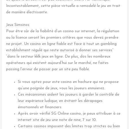
Incontestablement, cette pièce virtuelle a remodelé le jeu en trait
de manière électrisante.
Jeux Simsinos
Pour être sûr de la fiabilité d’un casino sur internet, la régulation
ou la licence seront les premiers critères que vous devez prendre
ne projet. Un casino en ligne fiable est face à tout un gambling
establishment régulé qui reste autorisé à donner ses services”
“dans le secteur kklk jeux en ligne. De plus, dos les nombreux
opérateurs qui existent aujourd’hui sur le marché, ne faites
passing l’erreur de passer par un site peu fiable.
Si vous optez pour este casino en hachure qui ne propose
qu’une poignée de jeux, vous les joueurs ennuierez.
Ces mécanismes aident les joueurs à garder le contrôle de
leur expérience ludique, en évitant les dérapages
émotionnels et financiers.
Après avoir vérifié SG Online casino, je peux attribuer à ce
internet site de jeu une note de nine, 7 sur 10.
Certains casinos imposent des limites trop strictes ou bien