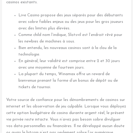
casinos existants.
Live Casino propose des jeux séparés pour des débutants
avec sobre faibles enjeux ou des jeux pour les gros joueurs
avec des limites plus élevées.
Comme child nom l’indique, Slotsvil est l’endroit rêvé pour
les newbies de machines à sous.
Bien entendu, les nouveaux casinos sont à la clou de la
technologie.
En général, leur validité est comprise entre 2 et 30 jours
avec une moyenne de fourteen jours.
La plupart du temps, Winamax offre un reward de
bienvenue prenant la forme d’un bonus de dépôt ou de
tickets de tournoi.
Votre source de confiance pour les dénombrements de casinos sur
internet et les observation de jeu culpable. Lorsque vous déployez
cette option budgétaire de casino durante argent réel, le présent
vie privée reste intacte. Vous n’avez pas besoin sobre divulguer
vos data personnelles ou financières. Il ne développé aucun doute
os quais le bitcoin n’est pas seulement sobre l’or numérique.