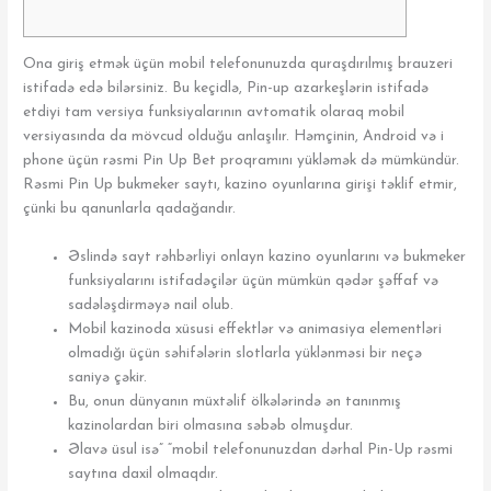
Ona giriş etmək üçün mobil telefonunuzda quraşdırılmış brauzeri
istifadə edə bilərsiniz. Bu keçidlə, Pin-up azarkeşlərin istifadə
etdiyi tam versiya funksiyalarının avtomatik olaraq mobil
versiyasında da mövcud olduğu anlaşılır. Həmçinin, Android və i
phone üçün rəsmi Pin Up Bet proqramını yükləmək də mümkündür.
Rəsmi Pin Up bukmeker saytı, kazino oyunlarına girişi təklif etmir,
çünki bu qanunlarla qadağandır.
Əslində sayt rəhbərliyi onlayn kazino oyunlarını və bukmeker
funksiyalarını istifadəçilər üçün mümkün qədər şəffaf və
sadələşdirməyə nail olub.
Mobil kazinoda xüsusi effektlər və animasiya elementləri
olmadığı üçün səhifələrin slotlarla yüklənməsi bir neçə
saniyə çəkir.
Bu, onun dünyanın müxtəlif ölkələrində ən tanınmış
kazinolardan biri olmasına səbəb olmuşdur.
Əlavə üsul isə” “mobil telefonunuzdan dərhal Pin-Up rəsmi
saytına daxil olmaqdır.