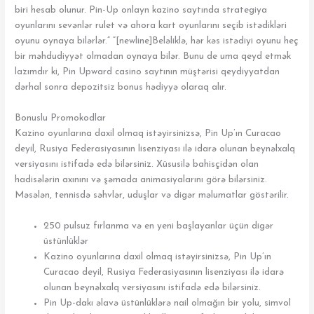
biri hesab olunur. Pin-Up onlayn kazino saytında strategiya
oyunlarını sevənlər rulet və ahora kart oyunlarını seçib istədikləri
oyunu oynaya bilərlər.” “[newline]Beləliklə, hər kəs istədiyi oyunu heç
bir məhdudiyyət olmadan oynaya bilər. Bunu de uma qeyd etmək
lazımdır ki, Pin Upward casino saytının müştərisi qeydiyyatdan
dərhal sonra depozitsiz bonus hədiyyə olaraq alır.
Bonuslu Promokodlar
Kazino oyunlarına daxil olmaq istəyirsinizsə, Pin Up’ın Curacao
deyil, Rusiya Federasiyasının lisenziyası ilə idarə olunan beynəlxalq
versiyasını istifadə edə bilərsiniz. Xüsusilə bahisçidən olan
hadisələrin axınını və şəmada animasiyalarını görə bilərsiniz.
Məsələn, tennisdə səhvlər, uduşlar və digər məlumatlar göstərilir.
250 pulsuz fırlanma və en yeni başlayanlar üçün digər
üstünlüklər
Kazino oyunlarına daxil olmaq istəyirsinizsə, Pin Up’ın
Curacao deyil, Rusiya Federasiyasının lisenziyası ilə idarə
olunan beynəlxalq versiyasını istifadə edə bilərsiniz.
Pin Up-dakı əlavə üstünlüklərə nail olmağın bir yolu, simvol