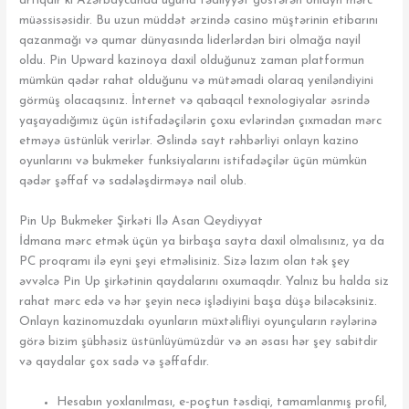
artıqdır ki Azərbaycanda uğurla fəaliyyət göstərən onlayn mərc
müəssisəsidir. Bu uzun müddət ərzində casino müştərinin etibarını
qazanmağı və qumar dünyasında liderlərdən biri olmağa nayil
oldu. Pin Upward kazinoya daxil olduğunuz zaman platformun
mümkün qədər rahat olduğunu və mütəmadi olaraq yeniləndiyini
görmüş olacaqsınız. İnternet və qabaqcıl texnologiyalar əsrində
yaşayadığımız üçün istifadəçilərin çoxu evlərindən çıxmadan mərc
etməyə üstünlük verirlər. Əslində sayt rəhbərliyi onlayn kazino
oyunlarını və bukmeker funksiyalarını istifadəçilər üçün mümkün
qədər şəffaf və sadələşdirməyə nail olub.
Pin Up Bukmeker Şirkəti Ilə Asan Qeydiyyat
İdmana mərc etmək üçün ya birbaşa sayta daxil olmalısınız, ya da
PC proqramı ilə eyni şeyi etməlisiniz. Sizə lazım olan tək şey
əvvəlcə Pin Up şirkətinin qaydalarını oxumaqdır. Yalnız bu halda siz
rahat mərc edə və hər şeyin necə işlədiyini başa düşə biləcəksiniz.
Onlayn kazinomuzdakı oyunların müxtəlifliyi oyunçuların rəylərinə
görə bizim şübhəsiz üstünlüyümüzdür və ən əsası hər şey sabitdir
və qaydalar çox sadə və şəffafdır.
Hesabın yoxlanılması, e-poçtun təsdiqi, tamamlanmış profil,