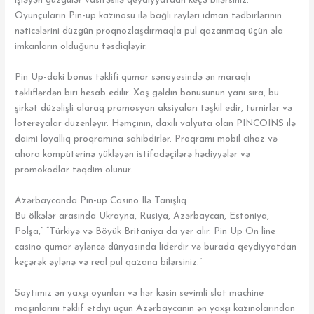
işləyən güzgülər vasitəsilə qeydiyyatdan keçə bilərsiniz.
Oyunçuların Pin-up kazinosu ilə bağlı rəyləri idman tədbirlərinin
nəticələrini düzgün proqnozlaşdırmaqla pul qazanmaq üçün əla
imkanların olduğunu təsdiqləyir.
Pin Up-daki bonus təklifi qumar sənayesində ən maraqlı
təkliflərdən biri hesab edilir. Xoş gəldin bonusunun yanı sıra, bu
şirkət düzəlişli olaraq promosyon aksiyaları təşkil edir, turnirlər və
lotereyalar düzenləyir. Həmçinin, daxili valyuta olan PINCOINS ilə
daimi loyallıq proqramına sahibdirlər. Proqramı mobil cihaz və
ahora kompüterinə yükləyən istifadəçilərə hədiyyələr və
promokodlar təqdim olunur.
Azərbaycanda Pin-up Casino Ilə Tanışlıq
Bu ölkələr arasında Ukrayna, Rusiya, Azərbaycan, Estoniya,
Polşa,” “Türkiyə və Böyük Britaniya da yer alır. Pin Up On line
casino qumar əyləncə dünyasında liderdir və burada qeydiyyatdan
keçərək əylənə və real pul qazana bilərsiniz.”
Saytımız ən yaxşı oyunları və hər kəsin sevimli slot machine
maşınlarını təklif etdiyi üçün Azərbaycanın ən yaxşı kazinolarından