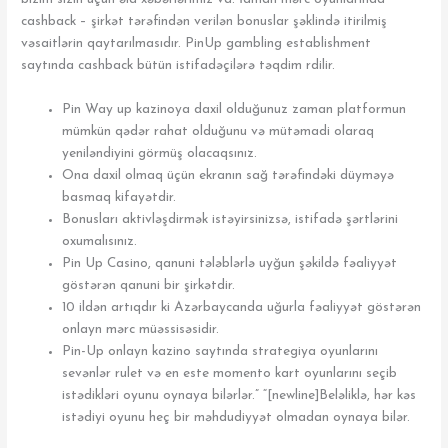
cashback – şirkət tərəfindən verilən bonuslar şəklində itirilmiş
vəsaitlərin qaytarılmasıdır. PinUp gambling establishment
saytında cashback bütün istifadəçilərə təqdim rdilir.
Pin Way up kazinoya daxil olduğunuz zaman platformun
mümkün qədər rahat olduğunu və mütəmadi olaraq
yeniləndiyini görmüş olacaqsınız.
Ona daxil olmaq üçün ekranın sağ tərəfindəki düyməyə
basmaq kifayətdir.
Bonusları aktivləşdirmək istəyirsinizsə, istifadə şərtlərini
oxumalısınız.
Pin Up Casino, qanuni tələblərlə uyğun şəkildə fəaliyyət
göstərən qanuni bir şirkətdir.
10 ildən artıqdır ki Azərbaycanda uğurla fəaliyyət göstərən
onlayn mərc müəssisəsidir.
Pin-Up onlayn kazino saytında strategiya oyunlarını
sevənlər rulet və en este momento kart oyunlarını seçib
istədikləri oyunu oynaya bilərlər.” “[newline]Beləliklə, hər kəs
istədiyi oyunu heç bir məhdudiyyət olmadan oynaya bilər.