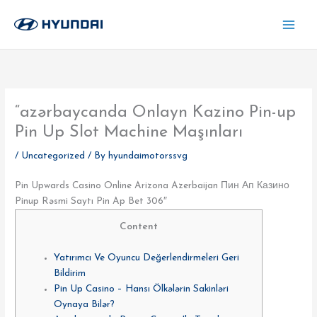
Skip
to
content
“azərbaycanda Onlayn Kazino Pin-up
Pin Up Slot Machine Maşınları
/
Uncategorized
/ By
hyundaimotorssvg
Pin Upwards Casino Online Arizona Azerbaijan Пин Ап Казино
Pinup Rəsmi Saytı Pin Ap Bet 306″
Content
Yatırımcı Ve Oyuncu Değerlendirmeleri Geri
Bildirim
Pin Up Casino – Hansı Ölkələrin Sakinləri
Oynaya Bilər?