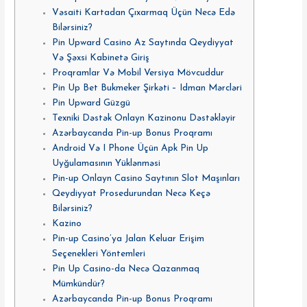
Vəsaiti Kartadan Çıxarmaq Üçün Necə Edə
Bilərsiniz?
Pin Upward Casino Az Saytında Qeydiyyat
Və Şəxsi Kabinetə Giriş
Proqramlar Və Mobil Versiya Mövcuddur
Pin Up Bet Bukmeker Şirkəti – Idman Mərcləri
Pin Upward Güzgü
Texniki Dəstək Onlayn Kazinonu Dəstəkləyir
Azərbaycanda Pin-up Bonus Proqramı
Android Və I Phone Üçün Apk Pin Up
Uyğulamasının Yüklənməsi
Pin-up Onlayn Casino Saytının Slot Maşınları
Qeydiyyat Prosedurundan Necə Keçə
Bilərsiniz?
Kazino
Pin-up Casino’ya Jalan Keluar Erişim
Seçenekleri Yöntemleri
Pin Up Casino-da Necə Qazanmaq
Mümkündür?
Azərbaycanda Pin-up Bonus Proqramı