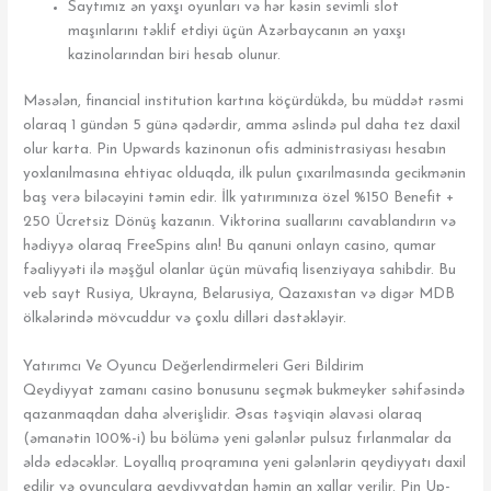
Saytımız ən yaxşı oyunları və hər kəsin sevimli slot
maşınlarını təklif etdiyi üçün Azərbaycanın ən yaxşı
kazinolarından biri hesab olunur.
Məsələn, financial institution kartına köçürdükdə, bu müddət rəsmi
olaraq 1 gündən 5 günə qədərdir, amma əslində pul daha tez daxil
olur karta. Pin Upwards kazinonun ofis administrasiyası hesabın
yoxlanılmasına ehtiyac olduqda, ilk pulun çıxarılmasında gecikmənin
baş verə biləcəyini təmin edir. İlk yatırımınıza özel %150 Benefit +
250 Ücretsiz Dönüş kazanın. Viktorina suallarını cavablandırın və
hədiyyə olaraq FreeSpins alın! Bu qanuni onlayn casino, qumar
fəaliyyəti ilə məşğul olanlar üçün müvafiq lisenziyaya sahibdir. Bu
veb sayt Rusiya, Ukrayna, Belarusiya, Qazaxıstan və digər MDB
ölkələrində mövcuddur və çoxlu dilləri dəstəkləyir.
Yatırımcı Ve Oyuncu Değerlendirmeleri Geri Bildirim
Qeydiyyat zamanı casino bonusunu seçmək bukmeyker səhifəsində
qazanmaqdan daha əlverişlidir. Əsas təşviqin əlavəsi olaraq
(əmanətin 100%-i) bu bölümə yeni gələnlər pulsuz fırlanmalar da
əldə edəcəklər. Loyallıq proqramına yeni gələnlərin qeydiyyatı daxil
edilir və oyunçulara qeydiyyatdan həmin an xallar verilir. Pin Up-