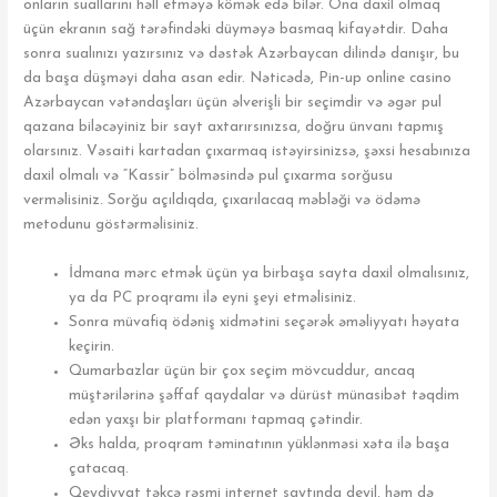
onların suallarını həll etməyə kömək edə bilər. Ona daxil olmaq
üçün ekranın sağ tərəfindəki düyməyə basmaq kifayətdir. Daha
sonra sualınızı yazırsınız və dəstək Azərbaycan dilində danışır, bu
da başa düşməyi daha asan edir. Nəticədə, Pin-up online casino
Azərbaycan vətəndaşları üçün əlverişli bir seçimdir və əgər pul
qazana biləcəyiniz bir sayt axtarırsınızsa, doğru ünvanı tapmış
olarsınız. Vəsaiti kartadan çıxarmaq istəyirsinizsə, şəxsi hesabınıza
daxil olmalı və “Kassir” bölməsində pul çıxarma sorğusu
verməlisiniz. Sorğu açıldıqda, çıxarılacaq məbləği və ödəmə
metodunu göstərməlisiniz.
İdmana mərc etmək üçün ya birbaşa sayta daxil olmalısınız,
ya da PC proqramı ilə eyni şeyi etməlisiniz.
Sonra müvafiq ödəniş xidmətini seçərək əməliyyatı həyata
keçirin.
Qumarbazlar üçün bir çox seçim mövcuddur, ancaq
müştərilərinə şəffaf qaydalar və dürüst münasibət təqdim
edən yaxşı bir platformanı tapmaq çətindir.
Əks halda, proqram təminatının yüklənməsi xəta ilə başa
çatacaq.
Qeydiyyat təkcə rəsmi internet saytında deyil, həm də