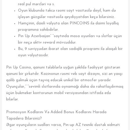
real pul mərcləri və s.
Oyun klubunda təkcə rəsmi sayt vasitəsilə deyil, həm də
işləyən güzgülər vasitəsilə qeydiyyatdan keçə bilərsiniz.
Həmçinin, daxili valyuta olan PINCOINS ilə daimi loyallıq
proqramına sahibdirlər.
Pin Up Azerbaijan” “saytında masa oyunları və slotlar üçün
bir neçə aktiv reward mövcuddur.
Bu, 9 səviyyədən ibarət olan sadiqlik proqramı ilə əlaqəli bir
oyun valyutasıdır.
Pin Up Casino, qanuni tələblərlə uyğun şəkildə fəaliyyət göstərən
qanuni bir şirkətdir. Kazinonun rəsmi veb sayt dizaynı, sizi ən yaxşı
qalib gəlmək üçün təşviq edəcək unikal bir atmosfer yaradır.
Oyunçular,” “sevimli slotlarında oynamağı daha da rahatlaşdırmaq
üçün bukmeker kontorunun mobil versiyasından istifadə edə
bilərlər.
Promosyon Kodlarını Və Added Bonus Kodlarını Harada
Tapadera Bilərsiniz?
Əgər oyunçuların sualları varsa, Pin-up AZ texniki dəstək xidməti